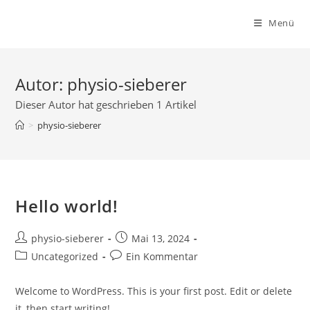
Menü
Autor:
physio-sieberer
Dieser Autor hat geschrieben 1 Artikel
>
physio-sieberer
Hello world!
Beitrags-
Beitrag
physio-sieberer
Mai 13, 2024
Autor:
veröffentlicht:
Beitrags-
Beitrags-
Uncategorized
Ein Kommentar
Kategorie:
Kommentare:
Welcome to WordPress. This is your first post. Edit or delete
it, then start writing!