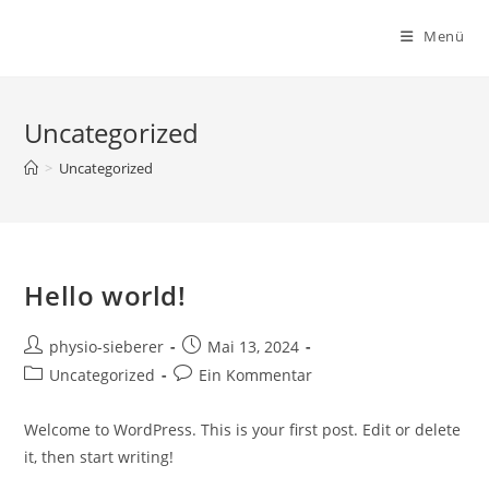
Menü
Uncategorized
>
Uncategorized
Hello world!
Beitrags-
Beitrag
physio-sieberer
Mai 13, 2024
Autor:
veröffentlicht:
Beitrags-
Beitrags-
Uncategorized
Ein Kommentar
Kategorie:
Kommentare:
Welcome to WordPress. This is your first post. Edit or delete
it, then start writing!